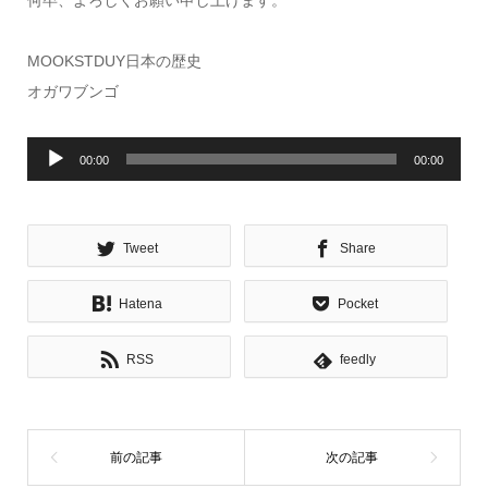
何卒、よろしくお願い申し上げます。
MOOKSTDUY日本の歴史
オガワブンゴ
音
00:00
00:00
声
プ
レ
Tweet
Share
ー
ヤ
Hatena
Pocket
ー
RSS
feedly