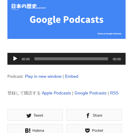
音
00:00
00:00
声
プ
Podcast:
Play in new window
|
Embed
レ
ー
登録して購読する
Apple Podcasts
|
Google Podcasts
|
RSS
ヤ
ー
Tweet
Share
Hatena
Pocket