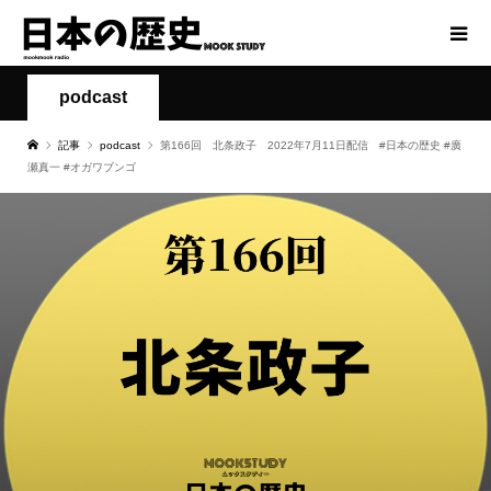
podcast
記事
podcast
第166回 北条政子 2022年7月11日配信 #日本の歴史 #廣
瀬真一 #オガワブンゴ