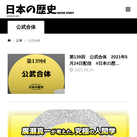
公武合体
記事
公武合体
第139回 公武合体 2021年5
月24日配信 #日本の歴...
2021.05.24