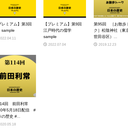
プレミアム】第3回
【プレミアム】第9回
第95回 ［お散歩
sample
江戸時代の儒学
ク］松陰神社（東
sample
世田谷区）...
2022.04.11
2022.07.04
2019.12.23
114回 前田利常
20年5月18日配信 #
の歴史 #...
2020.05.18