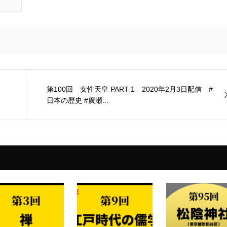
上
下
矢
印
キ
ー
第100回 女性天皇 PART-1 2020年2月3日配信 #
日本の歴史 #廣瀬...
を
使
っ
て
く
だ
さ
い。