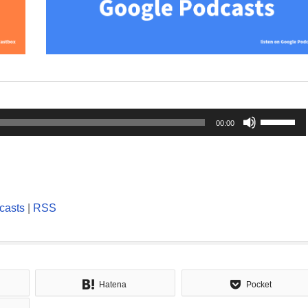
ボ
00:00
リ
ュ
ー
ム
casts
|
RSS
調
節
に
Hatena
Pocket
は