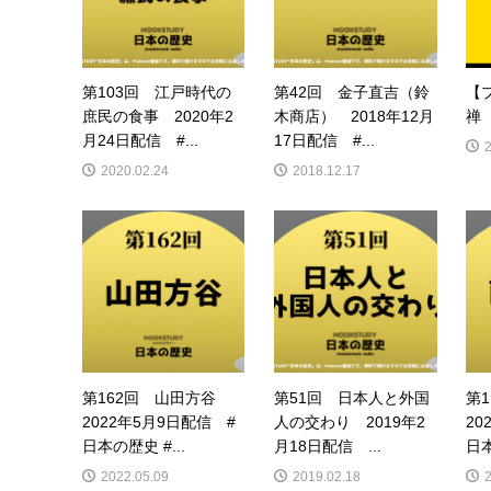
第103回 江戸時代の
第42回 金子直吉（鈴
【
庶民の食事 2020年2
木商店） 2018年12月
禅 
月24日配信 #...
17日配信 #...
2020.02.24
2018.12.17
第162回 山田方谷
第51回 日本人と外国
第
2022年5月9日配信 #
人の交わり 2019年2
20
日本の歴史 #...
月18日配信 ...
日本
2022.05.09
2019.02.18