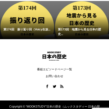
第174回 振り返り回（Voicy生放...
第173回 地震から見る日本の歴
史...
番組エピソードページ一覧
お問い合わせ
Copyright ©
“MOOKSTUDY”日本の歴史（ムックスタディー 日本の歴