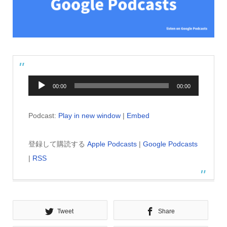
音
00:00
00:00
声
プ
Podcast:
Play in new window
|
Embed
レ
ー
登録して購読する
Apple Podcasts
|
Google Podcasts
ヤ
|
RSS
ー
Tweet
Share