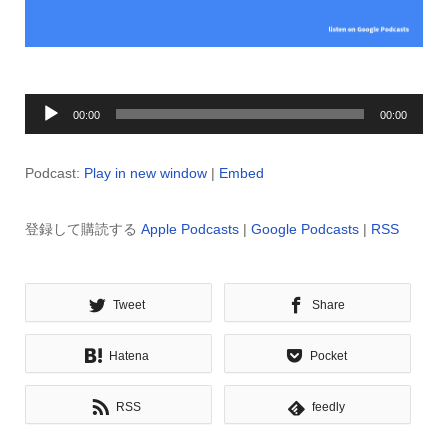
音
00:00
00:00
声
プ
Podcast:
Play in new window
|
Embed
レ
ー
登録して購読する
Apple Podcasts
|
Google Podcasts
|
RSS
ヤ
ー
Tweet
Share
Hatena
Pocket
RSS
feedly