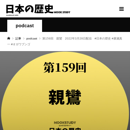
podcast
記事
podcast
第159回 親鸞 2022年3月28日配信 #日本の歴史 #廣瀬真
一 #オガワブンゴ