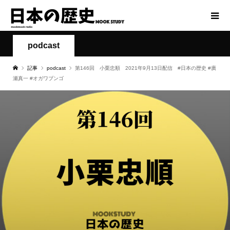
podcast
記事
podcast
第146回 小栗忠順 2021年9月13日配信 #日本の歴史 #廣
瀬真一 #オガワブンゴ