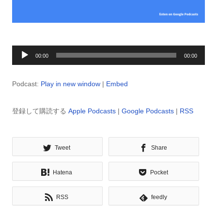
音
00:00
00:00
声
プ
Podcast:
Play in new window
|
Embed
レ
ー
登録して購読する
Apple Podcasts
|
Google Podcasts
|
RSS
ヤ
ー
Tweet
Share
Hatena
Pocket
RSS
feedly